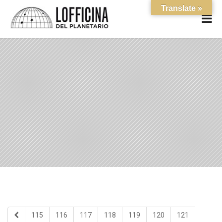
Translate »
115
116
117
118
119
120
121