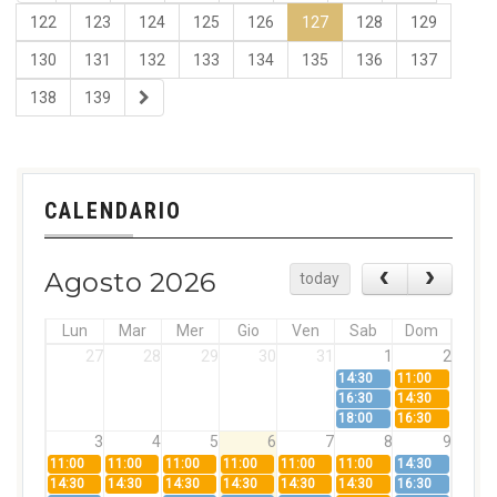
122
123
124
125
126
127
128
129
130
131
132
133
134
135
136
137
138
139
CALENDARIO
Agosto 2026
today
Lun
Mar
Mer
Gio
Ven
Sab
Dom
27
28
29
30
31
1
2
14:30
11:00
16:30
14:30
18:00
16:30
3
4
5
6
7
8
9
11:00
11:00
11:00
11:00
11:00
11:00
14:30
14:30
14:30
14:30
14:30
14:30
14:30
16:30