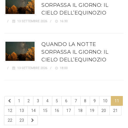
SORPASSA IL GIORNO: IL
CIELO DELL’EQUINOZIO
13 SETTEMBRE 2026
16:30
QUANDO LA NOTTE
SORPASSA IL GIORNO: IL
CIELO DELL’EQUINOZIO
13 SETTEMBRE 2026
18:00
1
2
3
4
5
6
7
8
9
10
11
12
13
14
15
16
17
18
19
20
21
22
23