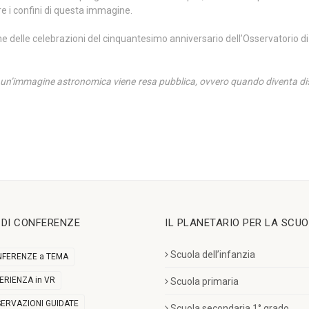
re i confini di questa immagine.
ne delle celebrazioni del cinquantesimo anniversario dell’Osservatorio di
i un’immagine astronomica viene resa pubblica, ovvero quando diventa disponi
I DI CONFERENZE
IL PLANETARIO PER LA SCU
Scuola dell’infanzia
FERENZE a TEMA
ERIENZA in VR
Scuola primaria
ERVAZIONI GUIDATE
Scuola secondaria 1° grado