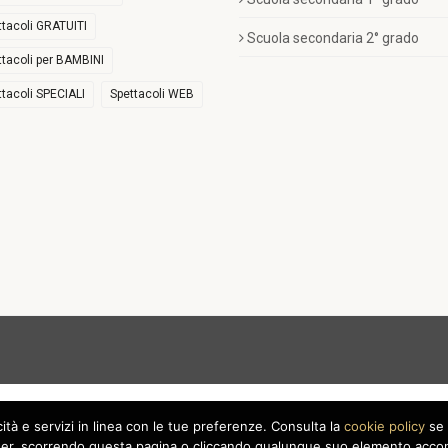
ttacoli GRATUITI
Scuola secondaria 2° grado
ttacoli per BAMBINI
ttacoli SPECIALI
Spettacoli WEB
icità e servizi in linea con le tue preferenze. Consulta la
cookie policy
se 
r, scorrendo questa pagina o cliccando qualunque suo elemento acconse