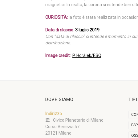
magnetici. In realtà, la corona si estende ben olt
CURIOSITÀ:
la foto è stata realizzata in occasio
Data di rilascio:
3 luglio 2019
Con “data di rilascio” si intende il momento in cu
distribuzione.
Image credit:
P. Horálek/ESO
DOVE SIAMO
TIP
Indirizzo
CON
Civico Planetario di Milano
ESP
Corso Venezia 57
20121 Milano
OSS