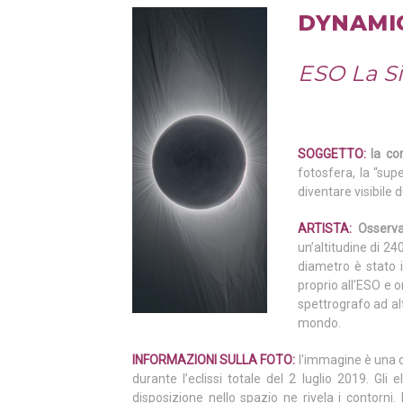
DYNAMI
ESO La Si
SOGGETTO:
la co
fotosfera, la “supe
diventare visibile d
ARTISTA:
Osserva
un’altitudine di 24
diametro è stato 
proprio all’ESO e o
spettrografo ad al
mondo.
INFORMAZIONI SULLA FOTO:
l'immagine è una co
durante l’eclissi totale del 2 luglio 2019. Gl
disposizione nello spazio ne rivela i contorni. 