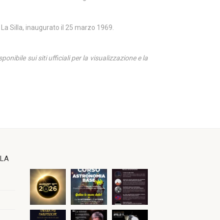
 La Silla, inaugurato il 25 marzo 1969.
bile sui siti ufficiali per la visualizzazione e la
OLA