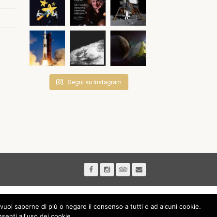
Segui su Instagram
vuoi saperne di più o negare il consenso a tutti o ad alcuni cookie.
nti all'uso dei cookie.