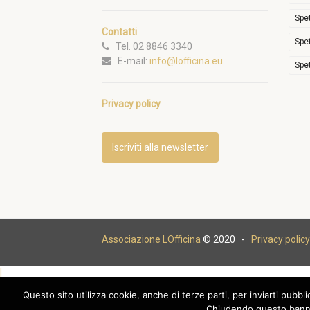
Spe
Contatti
Spe
Tel. 02 8846 3340
E-mail:
info@lofficina.eu
Spe
Privacy policy
Iscriviti alla newsletter
Associazione LOfficina
© 2020 -
Privacy policy
|
Questo sito utilizza cookie, anche di terze parti, per inviarti pubbl
Chiudendo questo banne