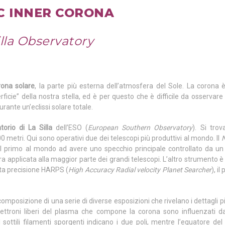
C INNER CORONA
lla Observatory
rona solare
, la parte più esterna dell’atmosfera del Sole. La corona 
rficie” della nostra stella, ed è per questo che è difficile da osservar
urante un’eclissi solare totale.
torio di La Silla
dell’ESO (
European Southern Observatory
). Si tro
00 metri. Qui sono operativi due dei telescopi più produttivi al mondo. Il
N
il primo al mondo ad avere uno specchio principale controllato da un 
ra applicata alla maggior parte dei grandi telescopi. L’altro strumento è i
ta precisione HARPS (
High Accuracy Radial velocity Planet Searcher
), i
mposizione di una serie di diverse esposizioni che rivelano i dettagli più
i elettroni liberi del plasma che compone la corona sono influenzati d
I sottili filamenti sporgenti indicano i due poli, mentre l’equatore de