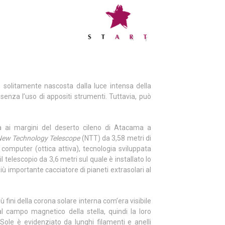
è solitamente nascosta dalla luce intensa della
e senza l’uso di appositi strumenti. Tuttavia, può
va ai margini del deserto cileno di Atacama a
ew Technology Telescope
(NTT) da 3,58 metri di
computer (ottica attiva), tecnologia sviluppata
l telescopio da 3,6 metri sul quale è installato lo
l più importante cacciatore di pianeti extrasolari al
 fini della corona solare interna com’era visibile
al campo magnetico della stella, quindi la loro
l Sole è evidenziato da lunghi filamenti e anelli