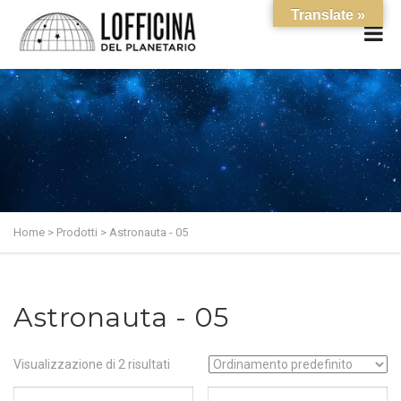
Translate »
Home
>
Prodotti
>
Astronauta - 05
Astronauta - 05
Visualizzazione di 2 risultati