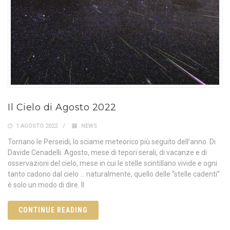
Il Cielo di Agosto 2022
1 AGOSTO 2022
NEWS
Tornano le Perseidi, lo sciame meteorico più seguito dell’anno. Di
Davide Cenadelli. Agosto, mese di tepori serali, di vacanze e di
osservazioni del cielo, mese in cui le stelle scintillano vivide e ogni
tanto cadono dal cielo … naturalmente, quello delle “stelle cadenti”
è solo un modo di dire. Il
CONTINUE READING