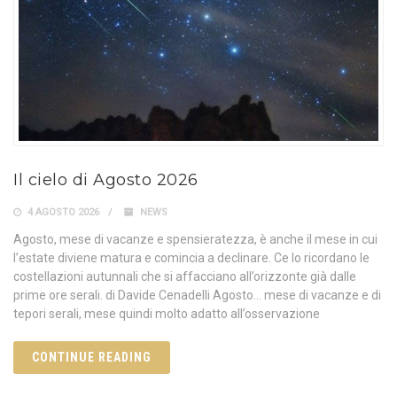
Il cielo di Agosto 2026
4 AGOSTO 2026
NEWS
Agosto, mese di vacanze e spensieratezza, è anche il mese in cui
l’estate diviene matura e comincia a declinare. Ce lo ricordano le
costellazioni autunnali che si affacciano all’orizzonte già dalle
prime ore serali. di Davide Cenadelli Agosto… mese di vacanze e di
tepori serali, mese quindi molto adatto all’osservazione
CONTINUE READING