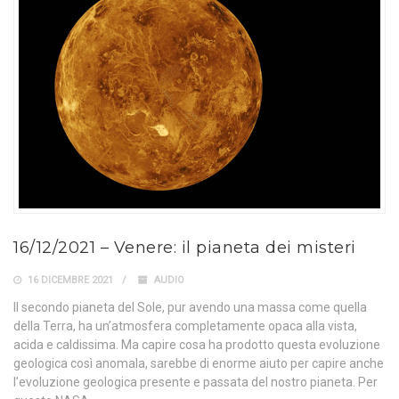
16/12/2021 – Venere: il pianeta dei misteri
16 DICEMBRE 2021
AUDIO
Il secondo pianeta del Sole, pur avendo una massa come quella
della Terra, ha un’atmosfera completamente opaca alla vista,
acida e caldissima. Ma capire cosa ha prodotto questa evoluzione
geologica così anomala, sarebbe di enorme aiuto per capire anche
l’evoluzione geologica presente e passata del nostro pianeta. Per