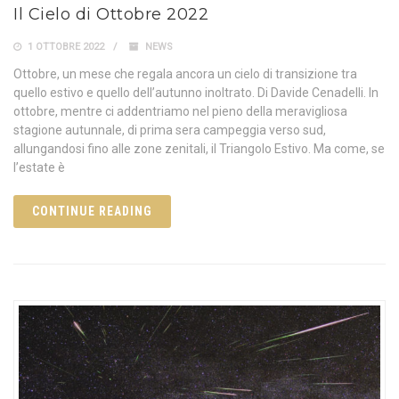
Il Cielo di Ottobre 2022
1 OTTOBRE 2022
NEWS
Ottobre, un mese che regala ancora un cielo di transizione tra
quello estivo e quello dell’autunno inoltrato. Di Davide Cenadelli. In
ottobre, mentre ci addentriamo nel pieno della meravigliosa
stagione autunnale, di prima sera campeggia verso sud,
allungandosi fino alle zone zenitali, il Triangolo Estivo. Ma come, se
l’estate è
CONTINUE READING