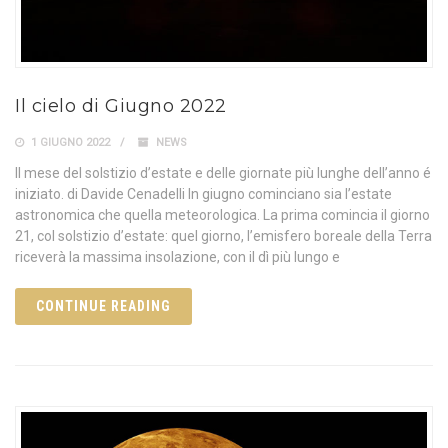
Il cielo di Giugno 2022
1 GIUGNO 2022
NEWS
Il mese del solstizio d’estate e delle giornate più lunghe dell’anno é
iniziato. di Davide Cenadelli In giugno cominciano sia l’estate
astronomica che quella meteorologica. La prima comincia il giorno
21, col solstizio d’estate: quel giorno, l’emisfero boreale della Terra
riceverà la massima insolazione, con il dì più lungo e
CONTINUE READING