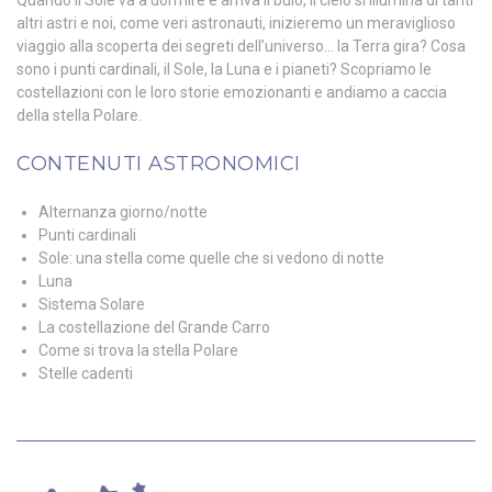
Quando il Sole va a dormire e arriva il buio, il cielo si illumina di tanti
altri astri e noi, come veri astronauti, inizieremo un meraviglioso
viaggio alla scoperta dei segreti dell’universo… la Terra gira? Cosa
sono i punti cardinali, il Sole, la Luna e i pianeti? Scopriamo le
costellazioni con le loro storie emozionanti e andiamo a caccia
della stella Polare.
CONTENUTI ASTRONOMICI
Alternanza giorno/notte
Punti cardinali
Sole: una stella come quelle che si vedono di notte
Luna
Sistema Solare
La costellazione del Grande Carro
Come si trova la stella Polare
Stelle cadenti