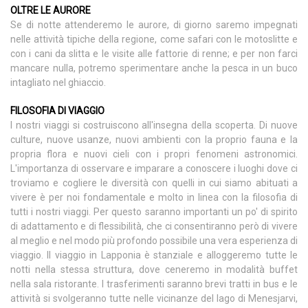
OLTRE LE AURORE
Se di notte attenderemo le aurore, di giorno saremo impegnati
nelle attività tipiche della regione, come safari con le motoslitte e
con i cani da slitta e le visite alle fattorie di renne; e per non farci
mancare nulla, potremo sperimentare anche la pesca in un buco
intagliato nel ghiaccio.
FILOSOFIA DI VIAGGIO
I nostri viaggi si costruiscono all'insegna della scoperta. Di nuove
culture, nuove usanze, nuovi ambienti con la proprio fauna e la
propria flora e nuovi cieli con i propri fenomeni astronomici.
L'importanza di osservare e imparare a conoscere i luoghi dove ci
troviamo e cogliere le diversità con quelli in cui siamo abituati a
vivere è per noi fondamentale e molto in linea con la filosofia di
tutti i nostri viaggi. Per questo saranno importanti un po' di spirito
di adattamento e di flessibilità, che ci consentiranno però di vivere
al meglio e nel modo più profondo possibile una vera esperienza di
viaggio. Il viaggio in Lapponia è stanziale e alloggeremo tutte le
notti nella stessa struttura, dove ceneremo in modalità buffet
nella sala ristorante. I trasferimenti saranno brevi tratti in bus e le
attività si svolgeranno tutte nelle vicinanze del lago di Menesjarvi,