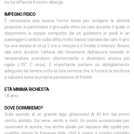
su cui affaccia il nostro albergo.
IMPEGNO FISICO
É necessaria una buona forma fisica per svolgere le attività
proposte, in particolare il giro sulla slitta coi cani durante il quale ci
disporremo a coppie composte da un guidatore in piedi e un
passeggero seduto sulla slitta molto bassa trainata dai cani. Il giro
ha una durata di circa 2 ore e mezza e il freddo è intenso. Anche
alla sera durante l'attesa del fenomeno dell'aurora boreale le
temperature scendono ulteriormente e diventano ancora più
rigide (-35° C circa). É importante portare un abbigliamento
adeguato da tenere sotto la tuta termica che ci fornirà la struttura
e valutare bene la propria percezione di freddo.
ETÀ MINIMA RICHIESTA
18 anni.
DOVE DORMIREMO?
Sulle sponde di un grande lago ghiacciato! A 40 km dal primo
centro abitato, tra neve, vento e cielo. Un posto eccezionale per
osservare le aurore, ma anche ideale per lasciarsi alle spalle per
qualche giorno la frenesia delle città e vivere a stretto contatto