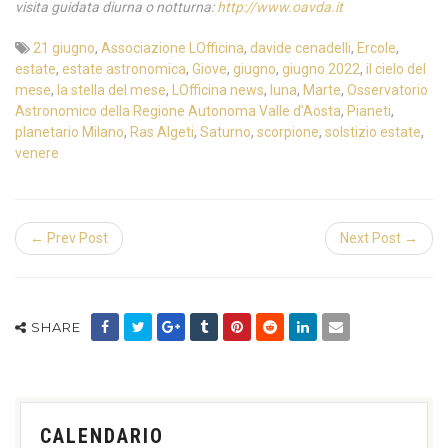
visita guidata diurna o notturna:
http://www.oavda.it
21 giugno
,
Associazione LOfficina
,
davide cenadelli
,
Ercole
,
estate
,
estate astronomica
,
Giove
,
giugno
,
giugno 2022
,
il cielo del
mese
,
la stella del mese
,
LOfficina news
,
luna
,
Marte
,
Osservatorio
Astronomico della Regione Autonoma Valle d’Aosta
,
Pianeti
,
planetario Milano
,
Ras Algeti
,
Saturno
,
scorpione
,
solstizio estate
,
venere
← Prev Post
Next Post →
SHARE
CALENDARIO