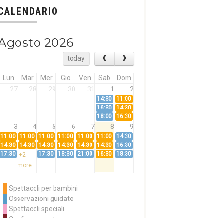
CALENDARIO
Agosto 2026
today
Lun
Mar
Mer
Gio
Ven
Sab
Dom
27
28
29
30
31
1
2
14:30
11:00
16:30
14:30
18:00
16:30
3
4
5
6
7
8
9
11:00
11:00
11:00
11:00
11:00
11:00
14:30
14:30
14:30
14:30
14:30
14:30
14:30
16:30
17:30
17:30
18:30
21:00
16:30
18:30
+2
more
10
11
12
13
14
15
16
11:00
14:30
11:00
Spettacoli per bambini
14:30
16:30
14:30
Osservazioni guidate
18:00
16:30
+3
Spettacoli speciali
more