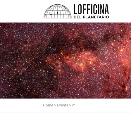
Home
>
Events
>
vr