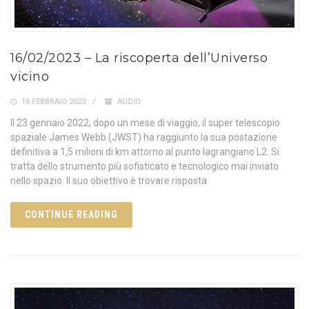
16/02/2023 – La riscoperta dell’Universo
vicino
16 FEBBRAIO 2023
AUDIO
Il 23 gennaio 2022, dopo un mese di viaggio, il super telescopio
spaziale James Webb (JWST) ha raggiunto la sua postazione
definitiva a 1,5 milioni di km attorno al punto lagrangiano L2. Si
tratta dello strumento più sofisticato e tecnologico mai inviato
nello spazio. Il suo obiettivo è trovare risposta
CONTINUE READING