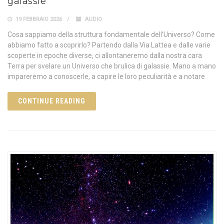
galassie
19 FEBBRAIO 2026
AUDIO
Cosa sappiamo della struttura fondamentale dell’Universo? Come
abbiamo fatto a scoprirlo? Partendo dalla Via Lattea e dalle varie
scoperte in epoche diverse, ci allontaneremo dalla nostra cara
Terra per svelare un Universo che brulica di galassie. Mano a mano
impareremo a conoscerle, a capire le loro peculiarità e a notare
CONTINUE READING