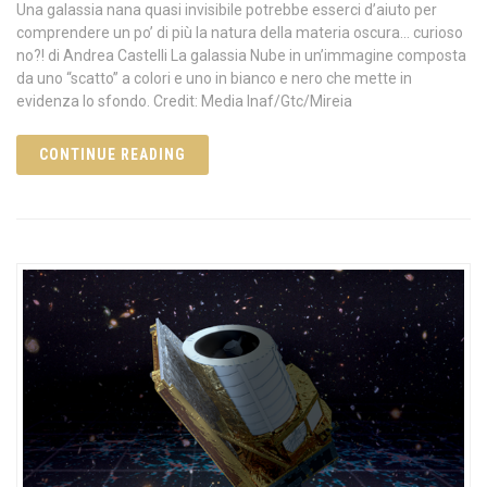
Una galassia nana quasi invisibile potrebbe esserci d’aiuto per
comprendere un po’ di più la natura della materia oscura… curioso
no?! di Andrea Castelli La galassia Nube in un’immagine composta
da uno “scatto” a colori e uno in bianco e nero che mette in
evidenza lo sfondo. Credit: Media Inaf/Gtc/Mireia
CONTINUE READING