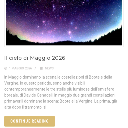
Il cielo di Maggio 2026
1 MAGGIO 2026
NEWS
In Maggio dominano la scena le costellazioni di Boote e della
Vergine. In questo periodo, sono anche visibili
contemporaneamente le tre stelle più luminose dell’emisfero
boreale. di Davide Cenadelli In maggio due grandi costellazioni
primaverili dominano la scena: Boote e la Vergine. La prima, già
alta dopo il tramonto, si
CONTINUE READING