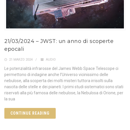
21/03/2024 – JWST: un anno di scoperte
epocali
21 MARZO 2024
AUDIO
Le potenzialità infrarosse del James Webb Space Telescope ci
permettono di indagine anche l’Universo vicinissimo delle
nebulose, alla scoperta dei molti misteri tuttora irrisolti sulla
nascita delle stelle e dei pianeti. I primi studi sistematici sono stati
riservati alla più famosa delle nebulose, la Nebulosa di Orione, per
la sua
CONTINUE READING