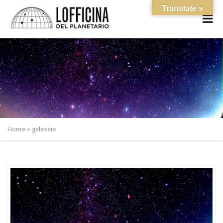
Translate »
Home
>
galassie