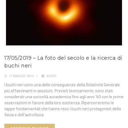
17/05/2019 – La foto del secolo e la ricerca di
buchi neri
17 MAGGIO 2019
AUDIO
I buchi neri sono una delle conseguenze della Relatività Generale
più affascinanti in assoluto. Previsti teoricamente, sono stati
considerati una curiosità accademica fino agli anni ‘60 con le prime
osservazioni in favore della loro esistenza. Ripercorreremo le
tappe fondamentali che hanno reso i buchi neri protagonisti della
fisica e dell’astrofisica