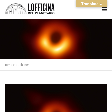
Translate »
Home
>
buchi neri