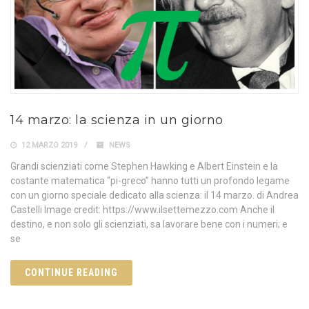
14 marzo: la scienza in un giorno
12 MARZO 2019
NEWS
Grandi scienziati come Stephen Hawking e Albert Einstein e la
costante matematica “pi-greco” hanno tutti un profondo legame
con un giorno speciale dedicato alla scienza: il 14 marzo. di Andrea
Castelli Image credit: https://www.ilsettemezzo.com Anche il
destino, e non solo gli scienziati, sa lavorare bene con i numeri; e
se
CONTINUE READING