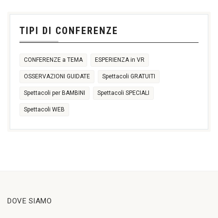
17:30
17:30
18:30
21:00
16:30
18:00
+2 more
31
1
2
3
4
5
6
11:00
TIPI DI CONFERENZE
14:30
17:30
CONFERENZE a TEMA
ESPERIENZA in VR
OSSERVAZIONI GUIDATE
Spettacoli GRATUITI
Spettacoli per BAMBINI
Spettacoli SPECIALI
Spettacoli WEB
DOVE SIAMO