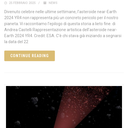
25 FEBBRAIO 2025
NEWS
Divenuto celebre nelle ultime settimane, l’asteroide near-Earth
2024 YR4 non rappresenta più un concreto pericolo per il nostro
pianeta. Vi raccontiamo l’epilogo di questa storia a lieto fine. di
Andrea Castelli Rappresentazione artistica dell’asteroide near-
Earth 2024 YR4. Credit: ESA. C’è chi stava già iniziando a segnarsi
la data del 22
CONTINUE READING