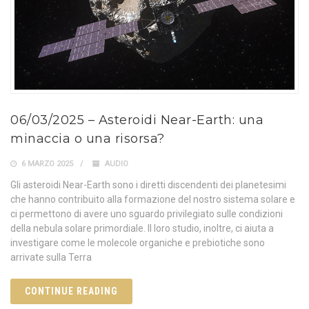
06/03/2025 – Asteroidi Near-Earth: una
minaccia o una risorsa?
6 MARZO 2025
AUDIO
Gli asteroidi Near-Earth sono i diretti discendenti dei planetesimi
che hanno contribuito alla formazione del nostro sistema solare e
ci permettono di avere uno sguardo privilegiato sulle condizioni
della nebula solare primordiale. Il loro studio, inoltre, ci aiuta a
investigare come le molecole organiche e prebiotiche sono
arrivate sulla Terra
CONTINUE READING