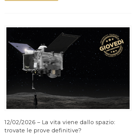
12/02/2026 – La vita viene dallo spazio:
trovate le prove definitive?