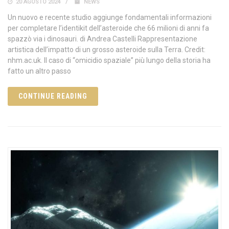
20 AGOSTO 2024
NEWS
Un nuovo e recente studio aggiunge fondamentali informazioni
per completare l’identikit dell’asteroide che 66 milioni di anni fa
spazzò via i dinosauri. di Andrea Castelli Rappresentazione
artistica dell’impatto di un grosso asteroide sulla Terra. Credit:
nhm.ac.uk. Il caso di “omicidio spaziale” più lungo della storia ha
fatto un altro passo
CONTINUE READING