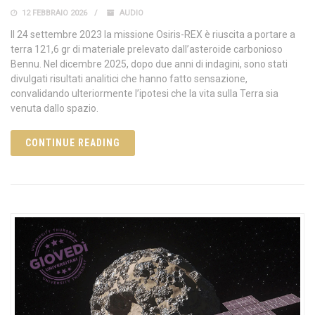
12 FEBBRAIO 2026
AUDIO
Il 24 settembre 2023 la missione Osiris-REX è riuscita a portare a
terra 121,6 gr di materiale prelevato dall’asteroide carbonioso
Bennu. Nel dicembre 2025, dopo due anni di indagini, sono stati
divulgati risultati analitici che hanno fatto sensazione,
convalidando ulteriormente l’ipotesi che la vita sulla Terra sia
venuta dallo spazio.
CONTINUE READING