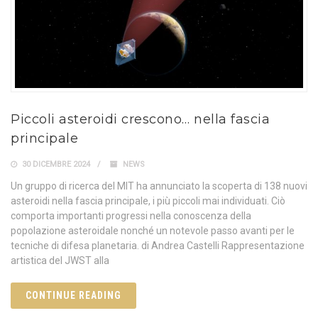
Piccoli asteroidi crescono… nella fascia
principale
30 DICEMBRE 2024
NEWS
Un gruppo di ricerca del MIT ha annunciato la scoperta di 138 nuovi
asteroidi nella fascia principale, i più piccoli mai individuati. Ciò
comporta importanti progressi nella conoscenza della
popolazione asteroidale nonché un notevole passo avanti per le
tecniche di difesa planetaria. di Andrea Castelli Rappresentazione
artistica del JWST alla
CONTINUE READING