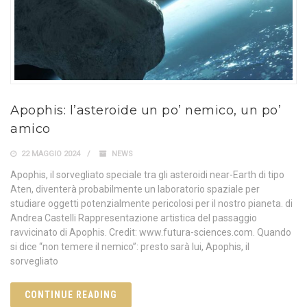
Apophis: l’asteroide un po’ nemico, un po’
amico
22 MAGGIO 2024
NEWS
Apophis, il sorvegliato speciale tra gli asteroidi near-Earth di tipo
Aten, diventerà probabilmente un laboratorio spaziale per
studiare oggetti potenzialmente pericolosi per il nostro pianeta. di
Andrea Castelli Rappresentazione artistica del passaggio
ravvicinato di Apophis. Credit: www.futura-sciences.com. Quando
si dice “non temere il nemico”: presto sarà lui, Apophis, il
sorvegliato
CONTINUE READING