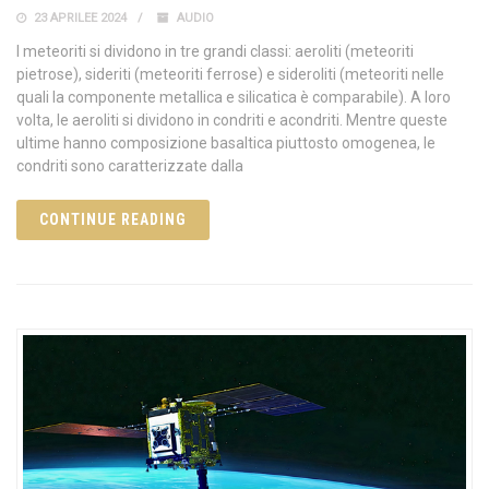
23 APRILEE 2024
AUDIO
I meteoriti si dividono in tre grandi classi: aeroliti (meteoriti
pietrose), sideriti (meteoriti ferrose) e sideroliti (meteoriti nelle
quali la componente metallica e silicatica è comparabile). A loro
volta, le aeroliti si dividono in condriti e acondriti. Mentre queste
ultime hanno composizione basaltica piuttosto omogenea, le
condriti sono caratterizzate dalla
CONTINUE READING