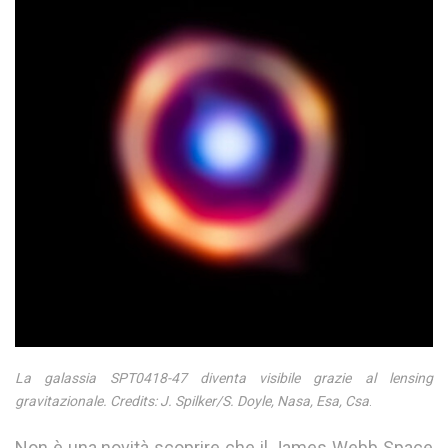
La galassia SPT0418-47 diventa visibile grazie al lensing
gravitazionale. Credits: J. Spilker/S. Doyle, Nasa, Esa, Csa
.
Non è una novità scoprire che il James Webb Space