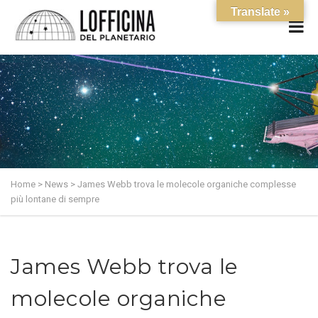
Translate »
Home
>
News
>
James Webb trova le molecole organiche complesse
più lontane di sempre
James Webb trova le
molecole organiche