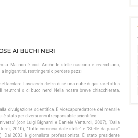
OSE AI BUCHI NERI
oia. Ma non è così. Anche le stelle nascono e invecchiano,
 a ingigantirsi, restringersi o perdere pezzi.
spettacolare. Lasciando dietro di sé una nube di gas rarefatti o
di neutroni o di buco nero! Nella nostra breve chiacchierata,
 alla divulgazione scientifica. È vicecaporedattore del mensile
i è stato per diversi anni il responsabile scientifico.
l’universo” (con Luigi Bignami e Daniele Venturoli, 2007), “Dalla
uroli, 2010), “Tutto comincia dalle stelle” e “Stelle da paura”
 Dal 2003 è giornalista professionista. È stato presidente