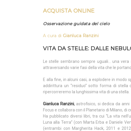
ACQUISTA ONLINE
Osservazione guidata del cielo
A cura
di
Gianluca
Ranzini
VITA DA STELLE: DALLE NEBUL
Le stelle sembrano sempre uguali… una vera n
attraversando varie fasi della vita che le portano
E alla fine, in alcuni casi, a esplodere in modo 
addirittura un “residuo” sotto forma di stella 
ripercorreremo la lunghissima vita di una stella.
Gianluca Ranzini
,
astrofisico, si dedica da anni
Focus e collabora con il Planetario di Milano, di cu
Ha pubblicato diversi libri, tra cui “La vita nel
Luna alla Terra” (con Marta Erba e Daniele Vent
(entrambi con Margherita Hack, 2011 e 2012).