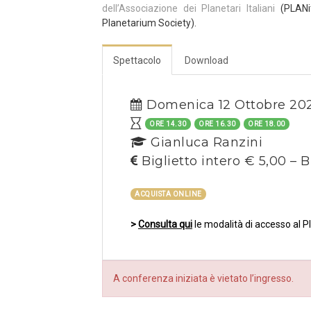
dell’Associazione dei Planetari Italiani
(
PLANi
Planetarium Society).
Spettacolo
Download
Domenica 12 Ottobre 20
ORE 14.30
ORE 16.30
ORE 18.00
Gianluca Ranzini
Biglietto intero € 5,00 – B
ACQUISTA ONLINE
>
Consulta qui
le modalità di accesso al P
A conferenza iniziata è vietato l’ingresso.