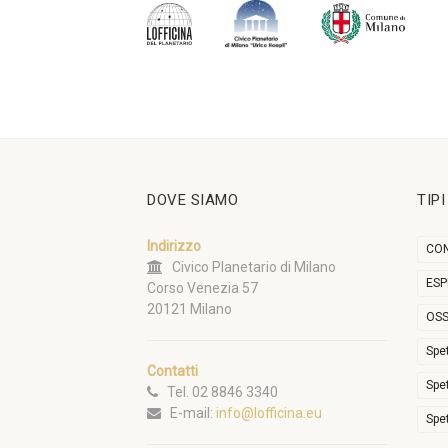
DOVE SIAMO
TIP
Indirizzo
CON
Civico Planetario di Milano
ESP
Corso Venezia 57
20121 Milano
OSS
Spe
Contatti
Spe
Tel. 02 8846 3340
E-mail:
info@lofficina.eu
Spe