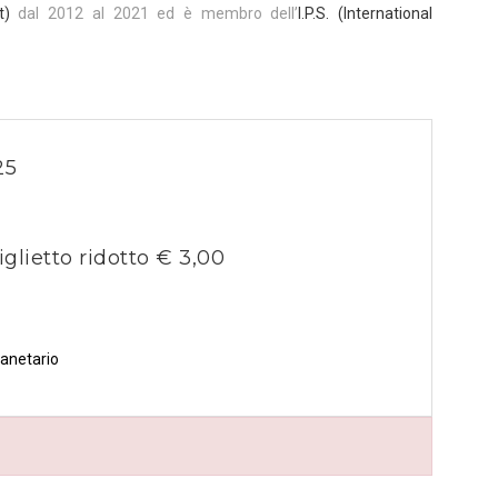
t
)
dal 2012 al 2021 ed è membro dell’
I.P.S. (International
25
iglietto ridotto € 3,00
lanetario