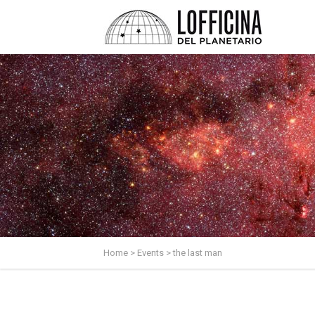
Home
>
Events
>
the last man