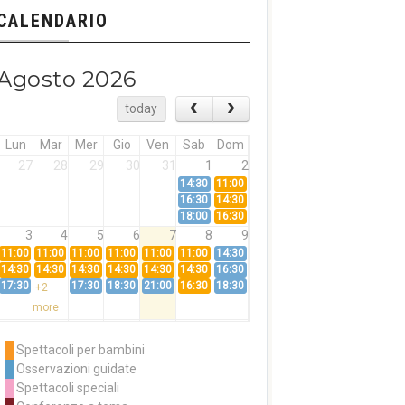
CALENDARIO
Agosto 2026
today
Lun
Mar
Mer
Gio
Ven
Sab
Dom
27
28
29
30
31
1
2
14:30
11:00
16:30
14:30
18:00
16:30
3
4
5
6
7
8
9
11:00
11:00
11:00
11:00
11:00
11:00
14:30
14:30
14:30
14:30
14:30
14:30
14:30
16:30
17:30
17:30
18:30
21:00
16:30
18:30
+2
more
10
11
12
13
14
15
16
11:00
14:30
11:00
Spettacoli per bambini
14:30
16:30
14:30
Osservazioni guidate
18:00
16:30
+3
Spettacoli speciali
more