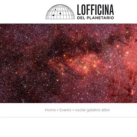
Home
>
Events
>
nuclei galattici attivi