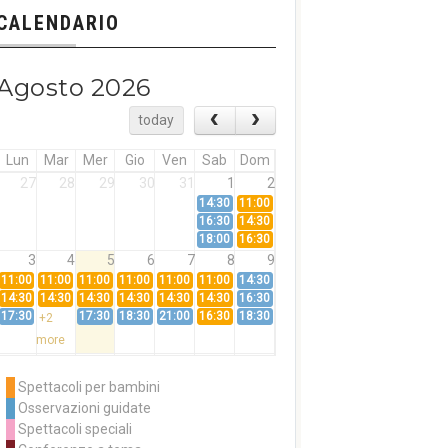
CALENDARIO
Agosto 2026
today
Lun
Mar
Mer
Gio
Ven
Sab
Dom
27
28
29
30
31
1
2
14:30
11:00
16:30
14:30
18:00
16:30
3
4
5
6
7
8
9
11:00
11:00
11:00
11:00
11:00
11:00
14:30
14:30
14:30
14:30
14:30
14:30
14:30
16:30
17:30
17:30
18:30
21:00
16:30
18:30
+2
more
10
11
12
13
14
15
16
11:00
14:30
11:00
Spettacoli per bambini
14:30
16:30
14:30
Osservazioni guidate
18:00
16:30
+3
Spettacoli speciali
more