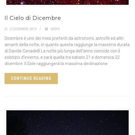
Il Cielo di Dicembre
2 DICEMBRE 2019
NEWS
Dicembre è uno dei mesi preferiti da astronomi, astrofili ed altri
amanti della notte, in quanto questa raggiunge la massima durata.
di Davide Cenadelli La notte più lunga dell’anno coincide con il
solstizio d’inverno, e sarà quella tra sabato 21 e domenica 22
dicembre. Il Sole raggiungerà la massima declinazione
CONTINUE READING