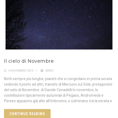
Il cielo di Novembre
4 NOVEMBRE 2019
NEWS
Notti sempre più lunghe, pianeti che si congedano in prima serata
cedendo il posto ad altri, transito di Mercurio sul Sole, protagonisti
del cielo di Novembre. di Davide Cenadelli In novembre, le
costellazioni tipicamente autunnali di Pegaso, Andromeda e
Perseo appaiono già alte all’imbrunire, e culminano tra la serata e
CONTINUE READING