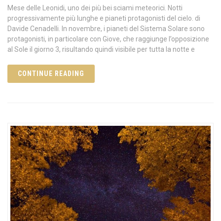
Mese delle Leonidi, uno dei più bei sciami meteorici. Notti
progressivamente più lunghe e pianeti protagonisti del cielo. di
Davide Cenadelli. In novembre, i pianeti del Sistema Solare sono
protagonisti, in particolare con Giove, che raggiunge l’opposizione
al Sole il giorno 3, risultando quindi visibile per tutta la notte e
CONTINUE READING