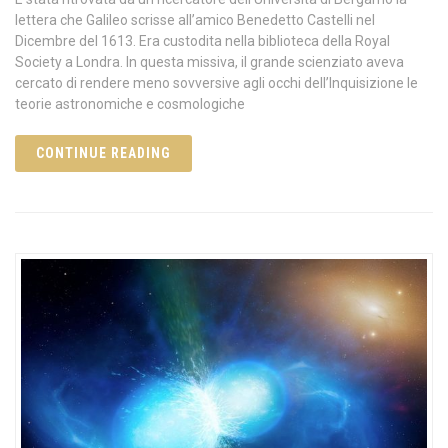
lettera che Galileo scrisse all’amico Benedetto Castelli nel
Dicembre del 1613. Era custodita nella biblioteca della Royal
Society a Londra. In questa missiva, il grande scienziato aveva
cercato di rendere meno sovversive agli occhi dell’Inquisizione le
teorie astronomiche e cosmologiche
CONTINUE READING