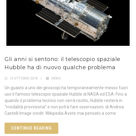
Gli anni si sentono: il telescopio spaziale
Hubble ha di nuovo qualche problema
10 OTTOBRE 2018
NEWS
Un guasto a uno dei giroscopi ha temporaneamente messo fuori
uso il famoso telescopio spaziale Hubble di NASA ed ESA. Fino a
quando il problema tecnico non verrà risolto, Hubble resterà in
“modalità provvisoria” e non potrà fare osservazioni. di Andrea
Castelli Image credit: Wikipedia Avete mai pensato a come
CONTINUE READING