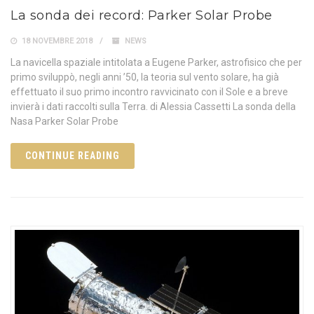
La sonda dei record: Parker Solar Probe
18 NOVEMBRE 2018
NEWS
La navicella spaziale intitolata a Eugene Parker, astrofisico che per
primo sviluppò, negli anni ’50, la teoria sul vento solare, ha già
effettuato il suo primo incontro ravvicinato con il Sole e a breve
invierà i dati raccolti sulla Terra. di Alessia Cassetti La sonda della
Nasa Parker Solar Probe
CONTINUE READING