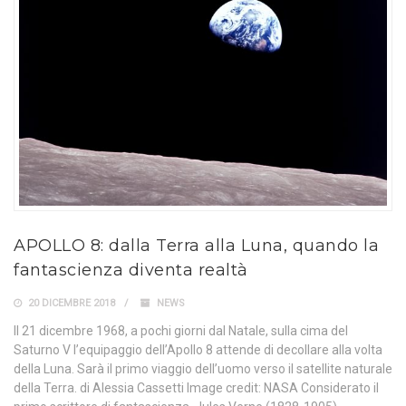
APOLLO 8: dalla Terra alla Luna, quando la
fantascienza diventa realtà
20 DICEMBRE 2018
NEWS
Il 21 dicembre 1968, a pochi giorni dal Natale, sulla cima del
Saturno V l’equipaggio dell’Apollo 8 attende di decollare alla volta
della Luna. Sarà il primo viaggio dell’uomo verso il satellite naturale
della Terra. di Alessia Cassetti Image credit: NASA Considerato il