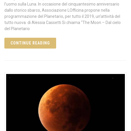
l’uomo sulla Luna. In occasione del cinquantesimo anniversario
dallo storico sbarco, Associazione LOfficina propone nella
programmazione del Planetario, per tutto il 2019, un’attività del
tutto nuova. di Alessia Cassetti Si chiama “The Moon – Dal cielo
del Planetario
CONTINUE READING