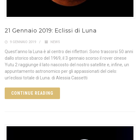
21 Gennaio 2019: Eclissi di Luna
9 GENNAIO 2019
NEWS
Quest’anno la Luna è al centro dei riflettori. Sono trascorsi 50 anni
dallo storico sbarco del 1969, il 3 gennaio scorso il rover cinese
Yutu 2 raggiunge il lato nascosto del nostro satellite e, infine, un
appuntamento astronomico per gli appassionati del cielo:
un’eclissi totale di Luna. di Alessia Cassetti
CONTINUE READING