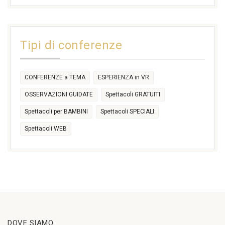
17:30
17:30
18:30
21:00
16:30
18:00
+2 more
31
1
2
3
4
5
6
11:00
14:30
Tipi di conferenze
17:30
CONFERENZE a TEMA
ESPERIENZA in VR
OSSERVAZIONI GUIDATE
Spettacoli GRATUITI
Spettacoli per BAMBINI
Spettacoli SPECIALI
Spettacoli WEB
DOVE SIAMO