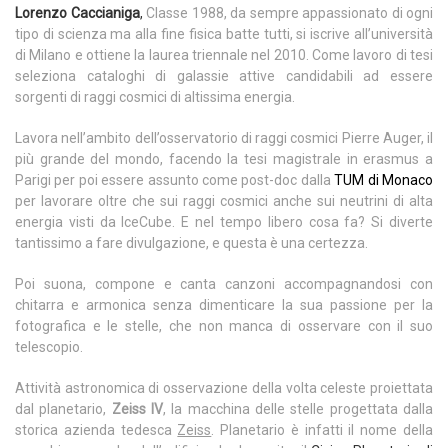
Lorenzo Caccianiga
,
Classe 1988, da sempre appassionato di ogni
tipo di scienza ma alla fine fisica batte tutti, si iscrive all’università
di Milano e ottiene la laurea triennale nel 2010. Come lavoro di tesi
seleziona cataloghi di galassie attive candidabili ad essere
sorgenti di raggi cosmici di altissima energia.
Lavora nell’ambito dell’osservatorio di raggi cosmici Pierre Auger, il
più grande del mondo, facendo la tesi magistrale in erasmus a
Parigi per poi essere assunto come post-doc dalla
TUM di Monaco
per lavorare oltre che sui raggi cosmici anche sui neutrini di alta
energia visti da IceCube. E nel tempo libero cosa fa? Si diverte
tantissimo a fare divulgazione, e questa è una certezza.
Poi suona, compone e canta canzoni accompagnandosi con
chitarra e armonica senza dimenticare la sua passione per la
fotografica e le stelle, che non manca di osservare con il suo
telescopio.
Attività astronomica di osservazione della volta celeste proiettata
dal planetario,
Zeiss IV
, la macchina delle stelle progettata dalla
storica azienda tedesca
Zeiss
. Planetario è infatti il nome della