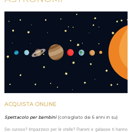
ACQUISTA ONLINE
Spettacolo per bambini
(consigliato dai 6 anni in su)
Sei curioso? Impazzisci per le stelle? Pianeti e galassie ti hanno