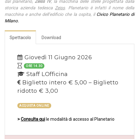
dal planetario,
Zeiss IV
, la macchina delle stelle progettata dalla
storica azienda tedesca
Zeiss
. Planetario è infatti il nome della
macchina e anche dell’edificio che la ospita, il
Civico Planetario di
Milano.
Spettacolo
Download
Giovedì 11 Giugno 2026
ORE 14.30
Staff LOfficina
Biglietto intero € 5,00 – Biglietto
ridotto € 3,00
ACQUISTA ONLINE
>
Consulta qui
le modalità di accesso al Planetario