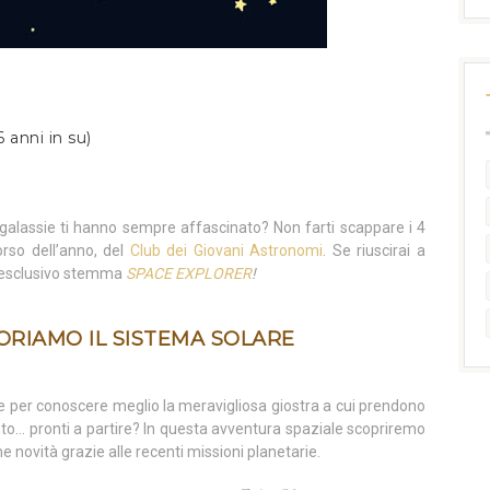
6 anni in su)
e galassie ti hanno sempre affascinato? Non farti scappare i 4
orso dell’anno, del
Club dei Giovani Astronomi
. Se riuscirai a
e l’esclusivo stemma
SPACE EXPLORER
!
LORIAMO IL SISTEMA SOLARE
e per conoscere meglio la meravigliosa giostra a cui prendono
ento… pronti a partire? In questa avventura spaziale scopriremo
me novità grazie alle recenti missioni planetarie.