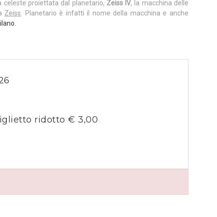
a celeste proiettata dal planetario,
Zeiss IV
, la macchina delle
ca
Zeiss
. Planetario è infatti il nome della macchina e anche
ilano.
26
iglietto ridotto € 3,00