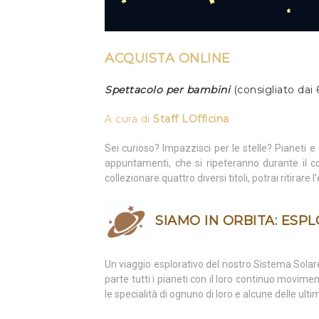
ACQUISTA ONLINE
Spettacolo per bambini
(consigliato dai 
A cura di
Staff LOfficina
Sei curioso? Impazzisci per le stelle? Pianeti 
appuntamenti, che si ripeteranno durante il c
collezionare quattro diversi titoli, potrai ritirar
SIAMO IN ORBITA: ESP
Un viaggio esplorativo del nostro Sistema Solar
parte tutti i pianeti con il loro continuo movim
le specialità di ognuno di loro e alcune delle ulti