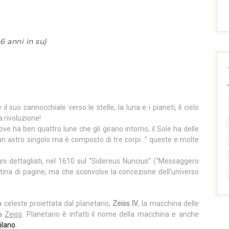
6 anni in su)
l suo cannocchiale verso le stelle, la luna e i pianeti, il cielo
 rivoluzione!
ove ha ben quattro lune che gli girano intorno, il Sole ha delle
un astro singolo ma è composto di tre corpi…” queste e molte
ni dettagliati, nel 1610 sul “Sidereus Nuncius” (“Messaggero
ntina di pagine, ma che sconvolse la concezione dell’universo
a celeste proiettata dal planetario,
Zeiss IV
, la macchina delle
ca
Zeiss
. Planetario è infatti il nome della macchina e anche
ilano.