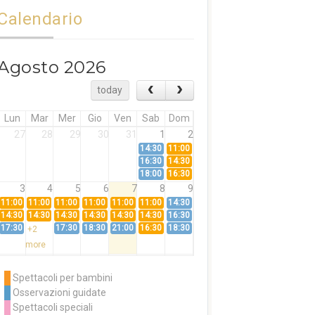
Calendario
Agosto 2026
today
Lun
Mar
Mer
Gio
Ven
Sab
Dom
27
28
29
30
31
1
2
14:30
11:00
16:30
14:30
18:00
16:30
3
4
5
6
7
8
9
11:00
11:00
11:00
11:00
11:00
11:00
14:30
14:30
14:30
14:30
14:30
14:30
14:30
16:30
17:30
17:30
18:30
21:00
16:30
18:30
+2
more
10
11
12
13
14
15
16
11:00
14:30
11:00
Spettacoli per bambini
14:30
16:30
14:30
Osservazioni guidate
18:00
16:30
+3
Spettacoli speciali