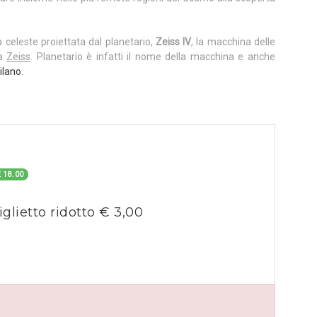
a celeste proiettata dal planetario,
Zeiss IV
, la macchina delle
ca
Zeiss
. Planetario è infatti il nome della macchina e anche
ilano.
 18.00
iglietto ridotto € 3,00