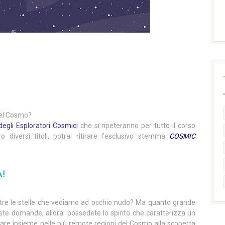
 del Cosmo?
degli Esploratori Cosmici
che si ripeteranno per tutto il corso
ro diversi titoli, potrai ritirare l’esclusivo stemma
COSMIC
!
ltre le stelle che vediamo ad occhio nudo? Ma quanto grande
este domande, allora possedete lo spirito che caratterizza un
iare insieme nelle più remote regioni del Cosmo alla scoperta