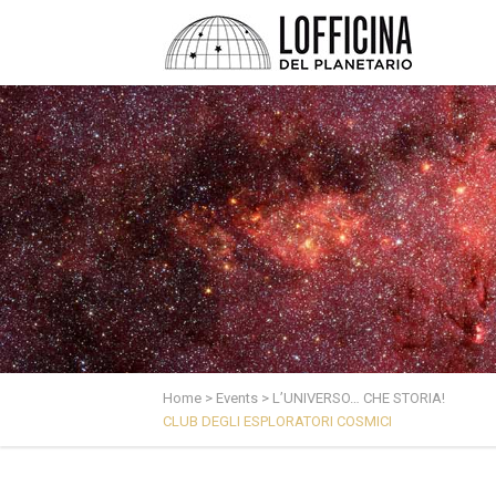
Home
>
Events
>
L’UNIVERSO… CHE STORIA!
CLUB DEGLI ESPLORATORI COSMICI