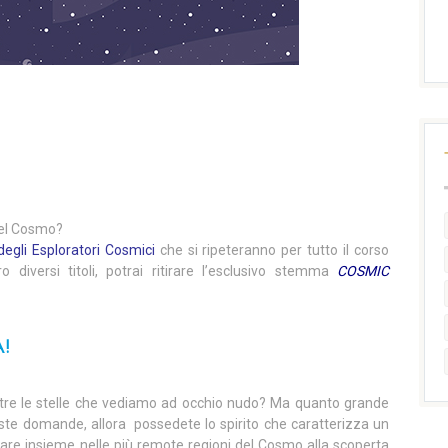
 del Cosmo?
degli Esploratori Cosmici
che si ripeteranno per tutto il corso
ro diversi titoli, potrai ritirare l’esclusivo stemma
COSMIC
!
ltre le stelle che vediamo ad occhio nudo? Ma quanto grande
este domande, allora possedete lo spirito che caratterizza un
iare insieme nelle più remote regioni del Cosmo alla scoperta