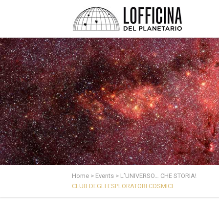
Home
>
Events
>
L’UNIVERSO… CHE STORIA!
CLUB DEGLI ESPLORATORI COSMICI