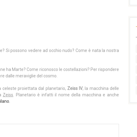
are? Si possono vedere ad occhio nudo? Come è nata la nostra
 lune ha Marte? Come riconosco le costellazioni? Per rispondere
re dalle meraviglie del cosmo.
a celeste proiettata dal planetario,
Zeiss IV
, la macchina delle
ca
Zeiss
. Planetario è infatti il nome della macchina e anche
ilano.