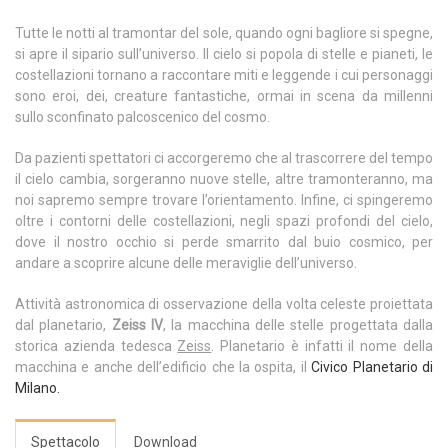
Tutte le notti al tramontar del sole, quando ogni bagliore si spegne,
si apre il sipario sull’universo. Il cielo si popola di stelle e pianeti, le
costellazioni tornano a raccontare miti e leggende i cui personaggi
sono eroi, dei, creature fantastiche, ormai in scena da millenni
sullo sconfinato palcoscenico del cosmo.
Da pazienti spettatori ci accorgeremo che al trascorrere del tempo
il cielo cambia, sorgeranno nuove stelle, altre tramonteranno, ma
noi sapremo sempre trovare l’orientamento. Infine, ci spingeremo
oltre i contorni delle costellazioni, negli spazi profondi del cielo,
dove il nostro occhio si perde smarrito dal buio cosmico, per
andare a scoprire alcune delle meraviglie dell’universo.
Attività astronomica di osservazione della volta celeste proiettata
dal planetario,
Zeiss IV
, la macchina delle stelle progettata dalla
storica azienda tedesca
Zeiss
. Planetario è infatti il nome della
macchina e anche dell’edificio che la ospita, il
Civico Planetario di
Milano.
Spettacolo
Download