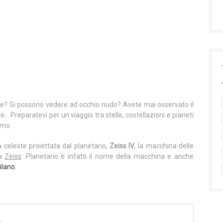
are? Si possono vedere ad occhio nudo? Avete mai osservato il
e… Preparatevi per un viaggio tra stelle, costellazioni e pianeti
smo.
a celeste proiettata dal planetario,
Zeiss IV
, la macchina delle
ca
Zeiss
. Planetario è infatti il nome della macchina e anche
ilano.