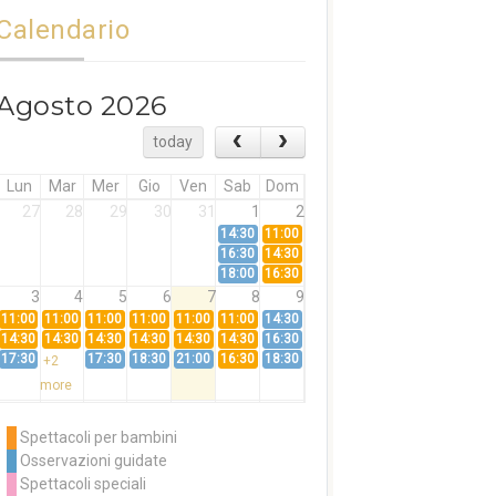
Calendario
Agosto 2026
today
Lun
Mar
Mer
Gio
Ven
Sab
Dom
27
28
29
30
31
1
2
14:30
11:00
16:30
14:30
18:00
16:30
3
4
5
6
7
8
9
11:00
11:00
11:00
11:00
11:00
11:00
14:30
14:30
14:30
14:30
14:30
14:30
14:30
16:30
17:30
17:30
18:30
21:00
16:30
18:30
+2
more
10
11
12
13
14
15
16
11:00
14:30
11:00
Spettacoli per bambini
14:30
16:30
14:30
Osservazioni guidate
18:00
16:30
+3
Spettacoli speciali