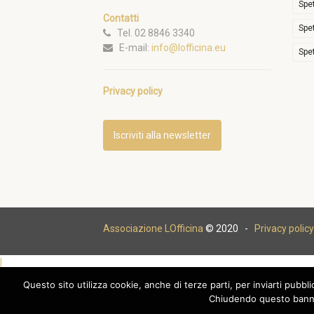
Spe
Contatti
Spe
Tel. 02 8846 3340
E-mail:
info@lofficina.eu
Spe
Privacy policy
Iscriviti alla newsletter
Associazione LOfficina
© 2020 -
Privacy policy
|
Questo sito utilizza cookie, anche di terze parti, per inviarti pubbl
Chiudendo questo banne