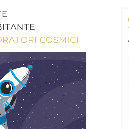
TE
BITANTE
ORATORI COSMICI