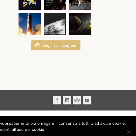
Segui su Instagram
vuoi saperne di più o negare il consenso a tutti o ad alcuni cookie.
nti all'uso dei cookie.