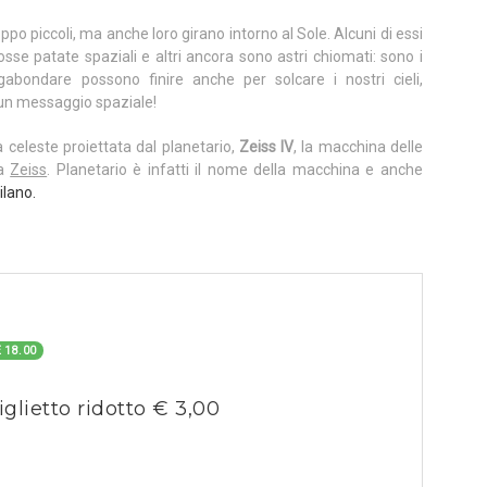
o piccoli, ma anche loro girano intorno al Sole. Alcuni di essi
osse patate spaziali e altri ancora sono astri chiomati: sono i
gabondare possono finire anche per solcare i nostri cieli,
 un messaggio spaziale!
a celeste proiettata dal planetario,
Zeiss IV
, la macchina delle
ca
Zeiss
. Planetario è infatti il nome della macchina e anche
ilano.
 18.00
iglietto ridotto € 3,00