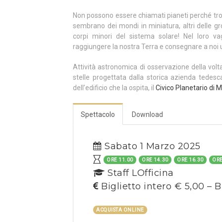
Non possono essere chiamati pianeti perché tropp
sembrano dei mondi in miniatura, altri delle gr
corpi minori del sistema solare! Nel loro va
raggiungere la nostra Terra e consegnare a noi
Attività astronomica di osservazione della volt
stelle progettata dalla storica azienda tedes
dell’edificio che la ospita, il
Civico Planetario di M
Spettacolo
Download
Sabato 1 Marzo 2025
ORE 11.00
ORE 14.30
ORE 16.30
ORE
Staff LOfficina
Biglietto intero € 5,00 – B
ACQUISTA ONLINE