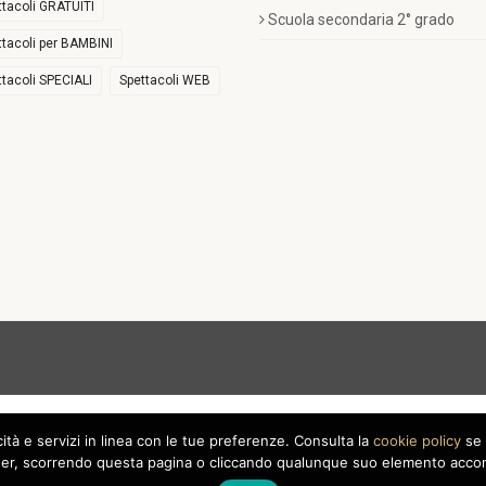
ttacoli GRATUITI
Scuola secondaria 2° grado
ttacoli per BAMBINI
ttacoli SPECIALI
Spettacoli WEB
icità e servizi in linea con le tue preferenze. Consulta la
cookie policy
se 
r, scorrendo questa pagina o cliccando qualunque suo elemento acconse