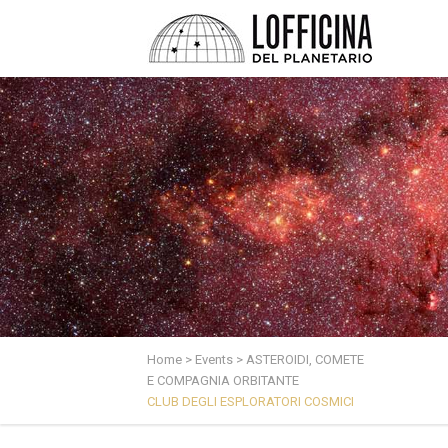
Home
>
Events
>
ASTEROIDI, COMETE
E COMPAGNIA ORBITANTE
CLUB DEGLI ESPLORATORI COSMICI