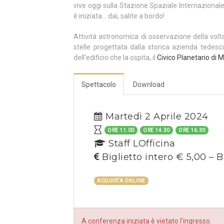
vive oggi sulla Stazione Spaziale Internazional
è iniziata… dai, salite a bordo!
Attività astronomica di osservazione della volt
stelle progettata dalla storica azienda tedes
dell’edificio che la ospita, il
Civico Planetario di M
Spettacolo
Download
Martedì 2 Aprile 2024
ORE 11.00
ORE 14.30
ORE 16.30
Staff LOfficina
Biglietto intero € 5,00 – B
ACQUISTA ONLINE
A conferenza iniziata è vietato l’ingresso.