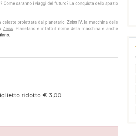
e? Come saranno i viaggi del futuro? La conquista dello spazio
a celeste proiettata dal planetario,
Zeiss IV
, la macchina delle
ca
Zeiss
. Planetario è infatti il nome della macchina e anche
ilano.
iglietto ridotto € 3,00