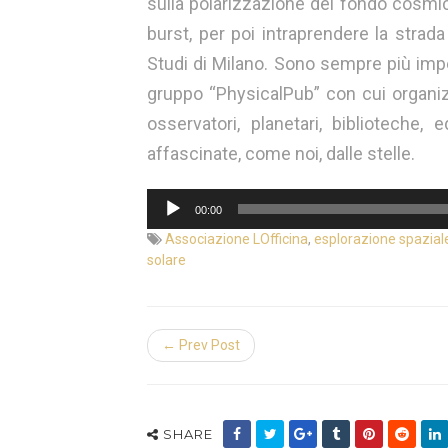
sulla polarizzazione del fondo cosmi
burst, per poi intraprendere la strada
Studi di Milano. Sono sempre più impe
gruppo “PhysicalPub” con cui organiz
osservatori, planetari, biblioteche,
affascinate, come noi, dalle stelle.
Audio
00:00
Player
Associazione LOfficina
,
esplorazione spazial
solare
← Prev Post
SHARE