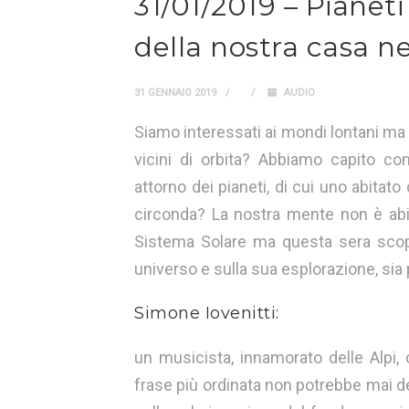
31/01/2019 – Pianeti 
della nostra casa n
31 GENNAIO 2019
AUDIO
Siamo interessati ai mondi lontani ma s
vicini di orbita? Abbiamo capito c
attorno dei pianeti, di cui uno abitato 
circonda? La nostra mente non è ab
Sistema Solare ma questa sera scopr
universo e sulla sua esplorazione, sia
Simone Iovenitti:
un musicista, innamorato delle Alpi, c
frase più ordinata non potrebbe mai de