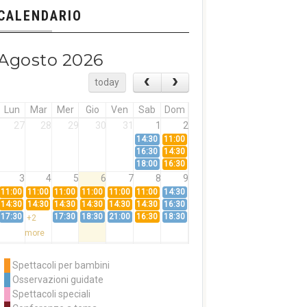
CALENDARIO
Agosto 2026
today
Lun
Mar
Mer
Gio
Ven
Sab
Dom
27
28
29
30
31
1
2
14:30
11:00
16:30
14:30
18:00
16:30
3
4
5
6
7
8
9
11:00
11:00
11:00
11:00
11:00
11:00
14:30
14:30
14:30
14:30
14:30
14:30
14:30
16:30
17:30
17:30
18:30
21:00
16:30
18:30
+2
more
10
11
12
13
14
15
16
11:00
14:30
11:00
Spettacoli per bambini
14:30
16:30
14:30
Osservazioni guidate
18:00
16:30
+3
Spettacoli speciali
more