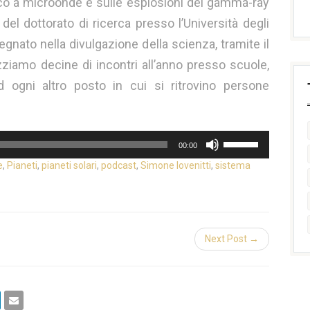
co a microonde e sulle esplosioni dei gamma-ray
 del dottorato di ricerca presso l’Università degli
gnato nella divulgazione della scienza, tramite il
ziamo decine di incontri all’anno presso scuole,
 ed ogni altro posto in cui si ritrovino persone
Usa
00:00
i
e
,
Pianeti
,
pianeti solari
,
podcast
,
Simone Iovenitti
,
sistema
tasti
freccia
su/giù
per
aumentare
Next Post →
o
diminuire
il
volume.