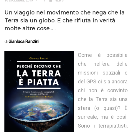
16 DICEMBRE 2019
NEWS
Un viaggio nel movimento che nega che la
Terra sia un globo. E che rifiuta in verità
molte altre cose… .
di
Gianluca Ranzini
Come è possibile
che nell’era delle
missioni spaziali e
del GPS ci sia ancora
chi non è convinto
che la Terra sia una
sfera (o quasi)? È
surreale, ma è così.
Sono i terrapiattisti,