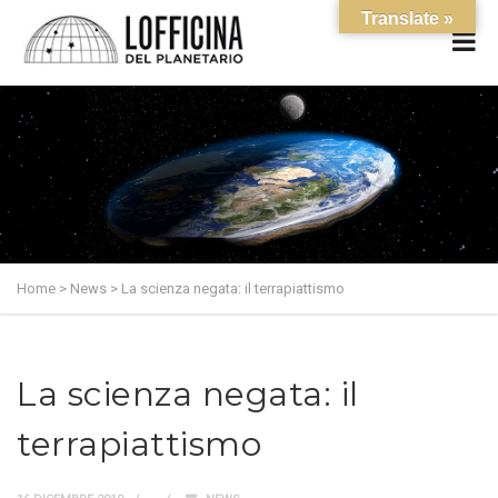
Translate »
Home
>
News
>
La scienza negata: il terrapiattismo
La scienza negata: il
terrapiattismo