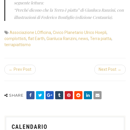
seguente lettura:
“Perché dicono che la Terra è piatta” di Gianluca Ranzini, con
illustrazioni di Federico Bonfiglio (edizione Centauria).
Associazione LOfficina
,
Civico Planetario Ulrico Hoepli
,
complottisti
,
flat Earth
,
Gianluca Ranzini
,
news
,
Terra piatta
,
terrapiattismo
← Prev Post
Next Post →
SHARE
CALENDARIO