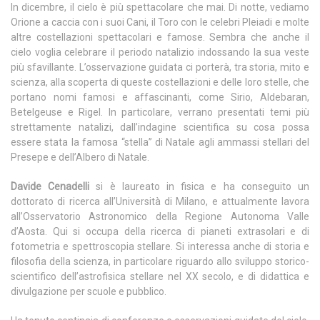
In dicembre, il cielo è più spettacolare che mai. Di notte, vediamo
Orione a caccia con i suoi Cani, il Toro con le celebri Pleiadi e molte
altre costellazioni spettacolari e famose. Sembra che anche il
cielo voglia celebrare il periodo natalizio indossando la sua veste
più sfavillante. L’osservazione guidata ci porterà, tra storia, mito e
scienza, alla scoperta di queste costellazioni e delle loro stelle, che
portano nomi famosi e affascinanti, come Sirio, Aldebaran,
Betelgeuse e Rigel. In particolare, verrano presentati temi più
strettamente natalizi, dall’indagine scientifica su cosa possa
essere stata la famosa “stella” di Natale agli ammassi stellari del
Presepe e dell’Albero di Natale.
Davide Cenadelli
si è laureato in fisica e ha conseguito un
dottorato di ricerca all’Università di Milano, e attualmente lavora
all’Osservatorio Astronomico della Regione Autonoma Valle
d’Aosta. Qui si occupa della ricerca di pianeti extrasolari e di
fotometria e spettroscopia stellare. Si interessa anche di storia e
filosofia della scienza, in particolare riguardo allo sviluppo storico-
scientifico dell’astrofisica stellare nel XX secolo, e di didattica e
divulgazione per scuole e pubblico.