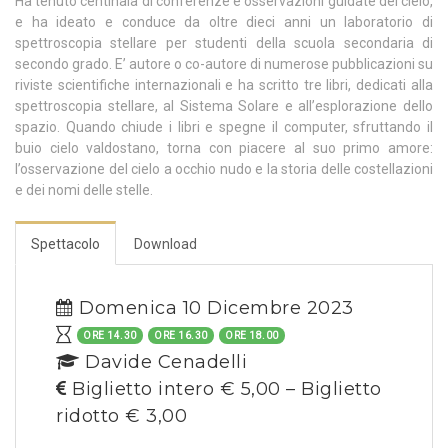
Ha tenuto centinaia di conferenze e osservazioni guidate del cielo,
e ha ideato e conduce da oltre dieci anni un laboratorio di
spettroscopia stellare per studenti della scuola secondaria di
secondo grado. E’ autore o co-autore di numerose pubblicazioni su
riviste scientifiche internazionali e ha scritto tre libri, dedicati alla
spettroscopia stellare, al Sistema Solare e all’esplorazione dello
spazio. Quando chiude i libri e spegne il computer, sfruttando il
buio cielo valdostano, torna con piacere al suo primo amore:
l’osservazione del cielo a occhio nudo e la storia delle costellazioni
e dei nomi delle stelle.
Spettacolo
Download
Domenica 10 Dicembre 2023
ORE 14.30
ORE 16.30
ORE 18.00
Davide Cenadelli
Biglietto intero € 5,00 – Biglietto
ridotto € 3,00