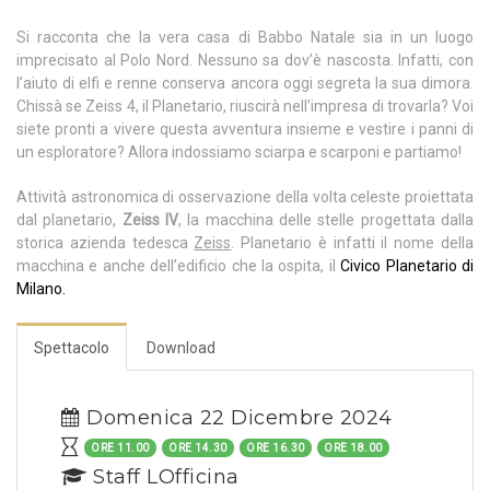
Si racconta che la vera casa di Babbo Natale sia in un luogo
imprecisato al Polo Nord. Nessuno sa dov’è nascosta. Infatti, con
l’aiuto di elfi e renne conserva ancora oggi segreta la sua dimora.
Chissà se Zeiss 4, il Planetario, riuscirà nell’impresa di trovarla? Voi
siete pronti a vivere questa avventura insieme e vestire i panni di
un esploratore? Allora indossiamo sciarpa e scarponi e partiamo!
Attività astronomica di osservazione della volta celeste proiettata
dal planetario,
Zeiss IV
, la macchina delle stelle progettata dalla
storica azienda tedesca
Zeiss
. Planetario è infatti il nome della
macchina e anche dell’edificio che la ospita, il
Civico Planetario di
Milano.
Spettacolo
Download
Domenica 22 Dicembre 2024
ORE 11.00
ORE 14.30
ORE 16.30
ORE 18.00
Staff LOfficina