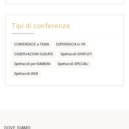
17:30
17:30
18:30
21:00
16:30
18:00
+2 more
31
1
2
3
4
5
6
11:00
14:30
Tipi di conferenze
17:30
CONFERENZE a TEMA
ESPERIENZA in VR
OSSERVAZIONI GUIDATE
Spettacoli GRATUITI
Spettacoli per BAMBINI
Spettacoli SPECIALI
Spettacoli WEB
DOVE SIAMO