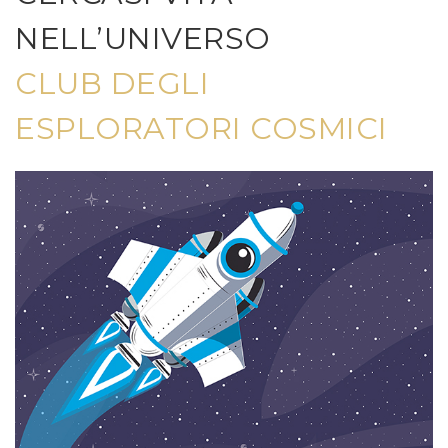
NELL’UNIVERSO
CLUB DEGLI
ESPLORATORI COSMICI