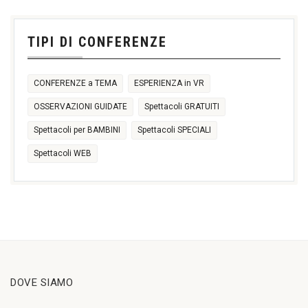
31
1
2
3
4
5
6
11:00
14:30
TIPI DI CONFERENZE
17:30
CONFERENZE a TEMA
ESPERIENZA in VR
OSSERVAZIONI GUIDATE
Spettacoli GRATUITI
Spettacoli per BAMBINI
Spettacoli SPECIALI
Spettacoli WEB
DOVE SIAMO