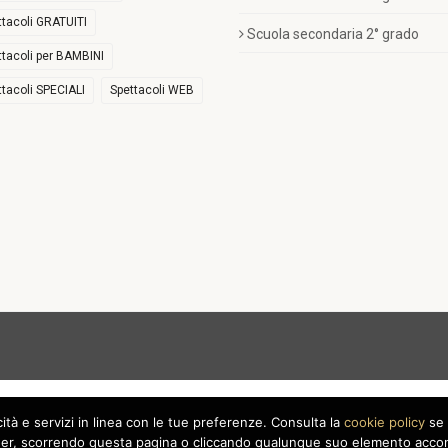
ttacoli GRATUITI
Scuola secondaria 2° grado
ttacoli per BAMBINI
ttacoli SPECIALI
Spettacoli WEB
icità e servizi in linea con le tue preferenze. Consulta la
cookie policy
se 
r, scorrendo questa pagina o cliccando qualunque suo elemento acconse