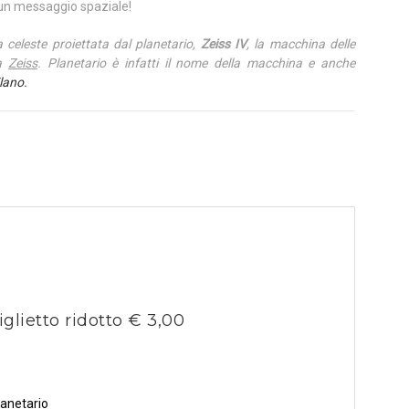
 un messaggio spaziale!
a celeste proiettata dal planetario,
Zeiss IV
, la macchina delle
ca
Zeiss
. Planetario è infatti il nome della macchina e anche
ilano.
iglietto ridotto € 3,00
lanetario