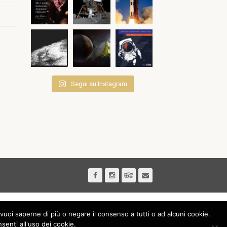
Segui su Instagram
vuoi saperne di più o negare il consenso a tutti o ad alcuni cookie.
nti all'uso dei cookie.