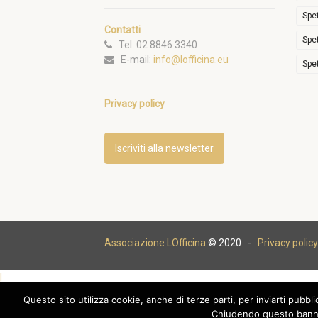
Spe
Contatti
Spe
Tel. 02 8846 3340
E-mail:
info@lofficina.eu
Spe
Privacy policy
Iscriviti alla newsletter
Associazione LOfficina
© 2020 -
Privacy policy
|
Questo sito utilizza cookie, anche di terze parti, per inviarti pubbl
Chiudendo questo banne