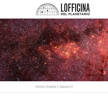
Home
>
Events
>
Saturno V