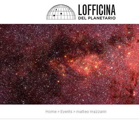
Home
>
Events
>
matteo mazzarin