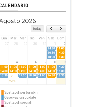
CALENDARIO
Agosto 2026
today
Lun
Mar
Mer
Gio
Ven
Sab
Dom
27
28
29
30
31
1
2
14:30
11:00
16:30
14:30
18:00
16:30
3
4
5
6
7
8
9
11:00
11:00
11:00
11:00
11:00
11:00
14:30
14:30
14:30
14:30
14:30
14:30
14:30
16:30
17:30
17:30
18:30
21:00
16:30
18:30
+2
more
10
11
12
13
14
15
16
11:00
14:30
11:00
Spettacoli per bambini
14:30
16:30
14:30
Osservazioni guidate
18:00
16:30
+3
Spettacoli speciali
more