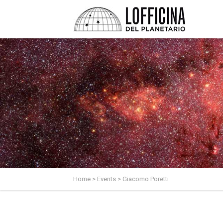
Home
>
Events
>
Giacomo Poretti