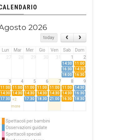
CALENDARIO
Agosto 2026
today
Lun
Mar
Mer
Gio
Ven
Sab
Dom
27
28
29
30
31
1
2
14:30
11:00
16:30
14:30
18:00
16:30
3
4
5
6
7
8
9
11:00
11:00
11:00
11:00
11:00
11:00
14:30
14:30
14:30
14:30
14:30
14:30
14:30
16:30
17:30
17:30
18:30
21:00
16:30
18:30
+2
more
10
11
12
13
14
15
16
11:00
14:30
11:00
Spettacoli per bambini
14:30
16:30
14:30
Osservazioni guidate
18:00
16:30
+3
Spettacoli speciali
more