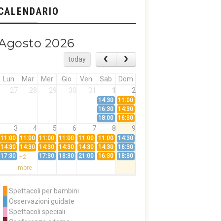
CALENDARIO
Agosto 2026
today
Lun
Mar
Mer
Gio
Ven
Sab
Dom
27
28
29
30
31
1
2
14:30
11:00
16:30
14:30
18:00
16:30
3
4
5
6
7
8
9
11:00
11:00
11:00
11:00
11:00
11:00
14:30
14:30
14:30
14:30
14:30
14:30
14:30
16:30
17:30
17:30
18:30
21:00
16:30
18:30
+2
more
10
11
12
13
14
15
16
11:00
14:30
11:00
Spettacoli per bambini
14:30
16:30
14:30
Osservazioni guidate
18:00
16:30
+3
Spettacoli speciali
more