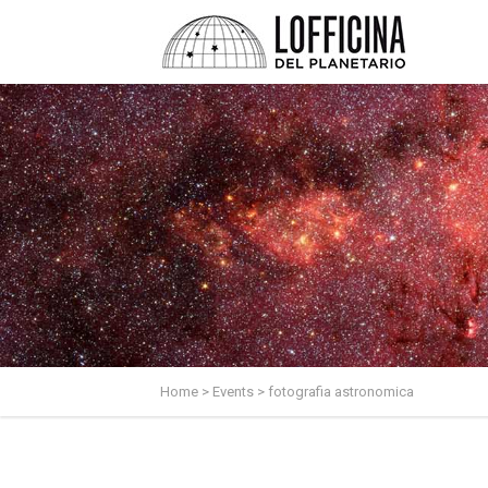
Home
>
Events
>
fotografia astronomica