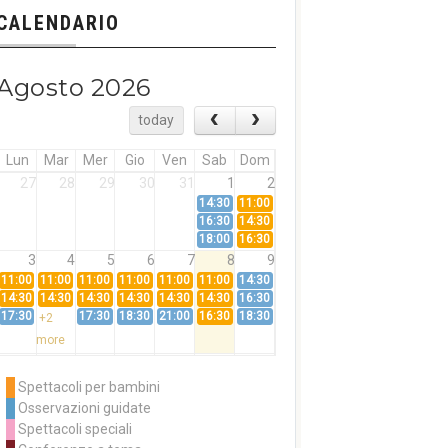
CALENDARIO
Agosto 2026
today
Lun
Mar
Mer
Gio
Ven
Sab
Dom
27
28
29
30
31
1
2
14:30
11:00
16:30
14:30
18:00
16:30
3
4
5
6
7
8
9
11:00
11:00
11:00
11:00
11:00
11:00
14:30
14:30
14:30
14:30
14:30
14:30
14:30
16:30
17:30
17:30
18:30
21:00
16:30
18:30
+2
more
10
11
12
13
14
15
16
11:00
14:30
11:00
Spettacoli per bambini
14:30
16:30
14:30
Osservazioni guidate
18:00
16:30
+3
Spettacoli speciali
more