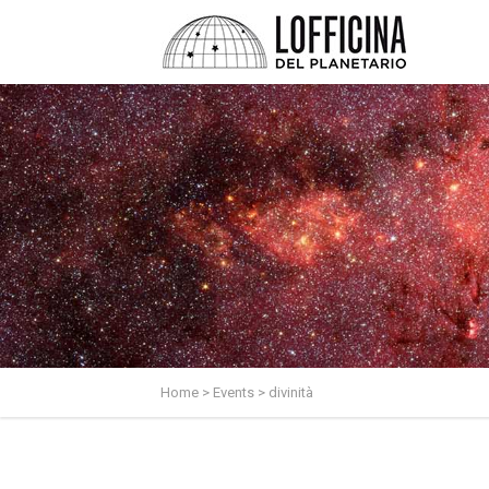
Home
>
Events
>
divinità