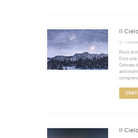
Il Cie
1 GENNA
Ricco di st
Ecco una 
Gennaio è
astronomi
comprend
CONT
Il Cie