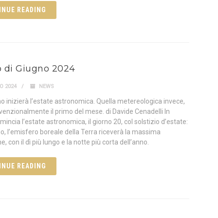
INUE READING
lo di Giugno 2024
O 2024
NEWS
gno inizierà l’estate astronomica. Quella metereologica invece,
nvenzionalmente il primo del mese. di Davide Cenadelli In
incia l’estate astronomica, il giorno 20, col solstizio d’estate:
no, l’emisfero boreale della Terra riceverà la massima
e, con il dì più lungo e la notte più corta dell’anno.
INUE READING