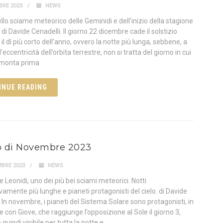
BRE 2023
NEWS
llo sciame meteorico delle Geminidi e dell’inizio della stagione
 di Davide Cenadelli. Il giorno 22 dicembre cade il solstizio
 il dì più corto dell’anno, ovvero la notte più lunga, sebbene, a
’eccentricità dell’orbita terrestre, non si tratta del giorno in cui
ramonta prima
INUE READING
lo di Novembre 2023
BRE 2023
NEWS
 Leonidi, uno dei più bei sciami meteorici. Notti
vamente più lunghe e pianeti protagonisti del cielo. di Davide
 In novembre, i pianeti del Sistema Solare sono protagonisti, in
e con Giove, che raggiunge l’opposizione al Sole il giorno 3,
 quindi visibile per tutta la notte e