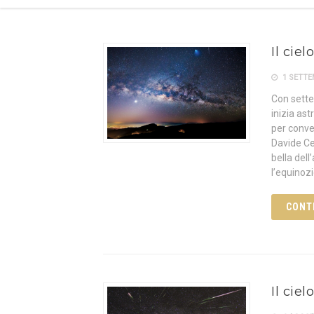
Il cie
1 SETTE
Con sette
inizia as
per conven
Davide Ce
bella del
l’equinoz
CONT
Il cie