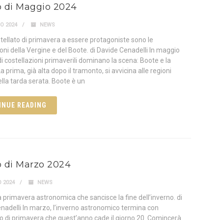
lo di Maggio 2024
O 2024
NEWS
 stellato di primavera a essere protagoniste sono le
oni della Vergine e del Boote. di Davide Cenadelli In maggio
i costellazioni primaverili dominano la scena: Boote e la
a prima, già alta dopo il tramonto, si avvicina alle regioni
ella tarda serata. Boote è un
INUE READING
lo di Marzo 2024
 2024
NEWS
la primavera astronomica che sancisce la fine dell’inverno. di
nadelli In marzo, l’inverno astronomico termina con
io di primavera che quest’anno cade il giorno 20. Comincerà