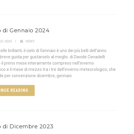
lo di Gennaio 2024
IO 2024
NEWS
elle brillanti, il cielo di Gennaio è uno dei più belli dell’anno.
breve guida per gustarselo al meglio. di Davide Cenadelli
 il primo mese interamente compreso nell’inverno
co e il mese di mezzo tra i tre dell’inverno meteorologico, che
e per convenzione dicembre, gennaio
INUE READING
lo di Dicembre 2023