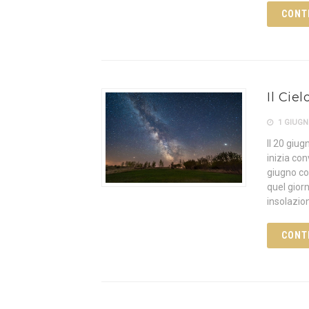
CONT
Il Cie
1 GIUGN
Il 20 giu
inizia co
giugno com
quel gior
insolazion
CONT