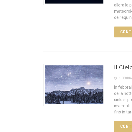
allora la
meteorolog
dell’equin
CONT
Il Cie
1 FEBBRA
In febbra
della nott
cielo si 
invernali
fino in ta
CONT