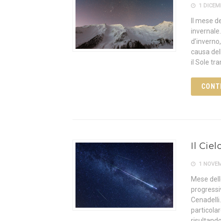
1 DICEM
Il mese de
invernale.
d’inverno,
causa dell
il Sole t
CONT
Il Cie
1 NOVEM
Mese delle
progressi
Cenadelli.
particolar
risultando