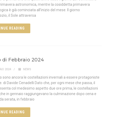
 primavera astronomica, mentre la cosiddetta primavera
ica è già cominciata all’inizio del mese. Il giorno
ozio, il Sole attraversa
INUE READING
lo di Febbraio 2024
IO 2024
NEWS
io sono ancora le costellazioni invernali a essere protagoniste
e. di Davide Cenadelli Dato che, per ogni mese che passa, il
presenta col medesimo aspetto due ore prima, le costellazioni
, che in gennaio raggiungevano la culminazione dopo cena e
rda serata, in febbraio
INUE READING