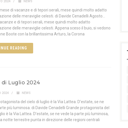
O 2024
NEWS
ese di vacanze e di tepori serali, mese quindi molto adatto
vazione delle meraviglie celesti. di Davide Cenadelli Agosto…
acanze e di tepori serali, mese quindi molto adatto
azione delle meraviglie celesti. Appena sceso il buio, si vedono
ne Boote con la brillantissima Arturo, la Corona
INUE READING
lo di Luglio 2024
 2024
NEWS
tagonista del cielo di luglio è la Via Lattea. D’estate, se ne
arte più luminosa. di Davide Cenadelli Grande protagonista del
uglio è la Via Lattea. D’estate, se ne vede la parte più luminosa,
a notte terrestre punta in direzione delle regioni centrali