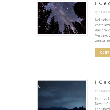
Il Cie
1 MAGGI
Nel cielo
costellazi
due grand
Vergine. L
zenitali n
CONT
Il Cie
1 MARZO
In arrivo 
Davide Ce
l’equinoz