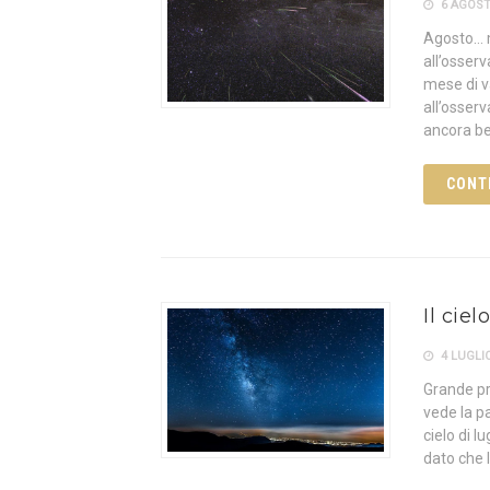
6 AGOST
Agosto… m
all’osser
mese di v
all’osserv
ancora be
CONT
Il cie
4 LUGLIO
Grande pro
vede la p
cielo di l
dato che l