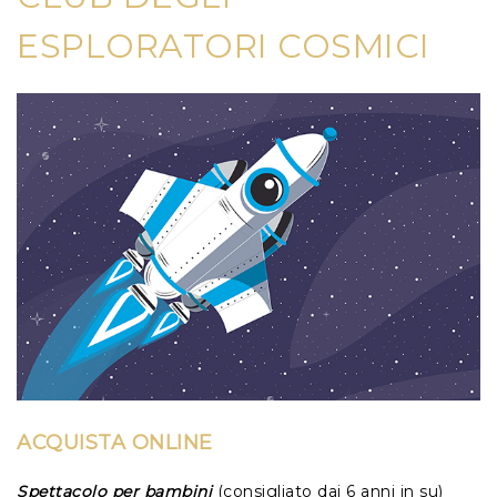
ESPLORATORI COSMICI
ACQUISTA ONLINE
Spettacolo per bambini
(consigliato dai 6 anni in su)