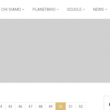
CHI SIAMO
PLANETARIO
SCUOLE
NEWS
44
45
46
47
48
49
50
51
52