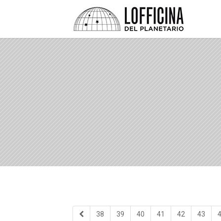
38
39
40
41
42
43