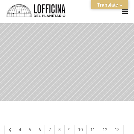
Translate »
4
5
6
7
8
9
10
11
12
13